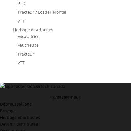
PTO
Tracteur / Loader Frontal
VTT
Herbage et arbustes
Excavatrice
Faucheuse
Tracteur
VTT
Contactez-nous
Débroussaillage
Broyage
Herbage et arbustes
Devenir distributeur
Distributeurs