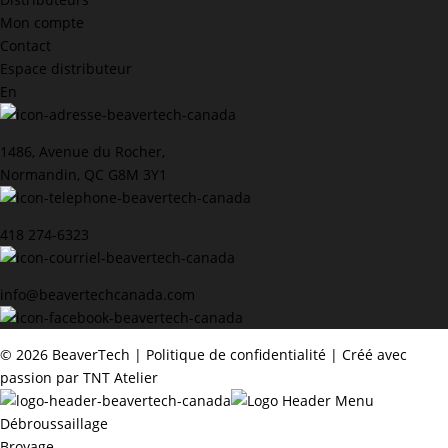
Mon compte
Contact
Espace distributeur
En
1486, Avenue du Rocher,
Normandin, QC G8M 3Y1
418 274-6323
info@beavertechcanada.com
©
2026 BeaverTech |
Politique de confidentialité
| Créé avec
passion par
TNT Atelier
Débroussaillage
Broyage